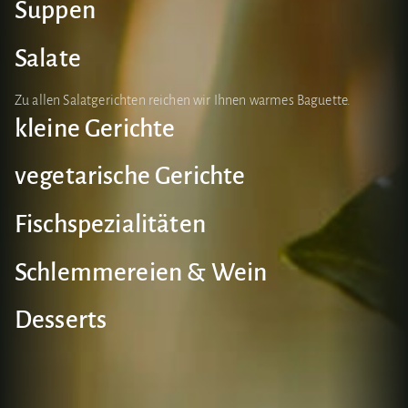
Suppen
Salate
Zu allen Salatgerichten reichen wir Ihnen warmes Baguette.
kleine Gerichte
vegetarische Gerichte
Fischspezialitäten
Schlemmereien & Wein
Desserts